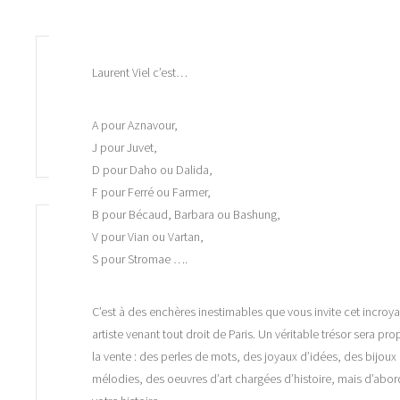
Laurent Viel c’est…
A pour Aznavour,
J pour Juvet,
D pour Daho ou Dalida,
F pour Ferré ou Farmer,
B pour Bécaud, Barbara ou Bashung,
V pour Vian ou Vartan,
S pour Stromae ….
C’est à des enchères inestimables que vous invite cet incroy
artiste venant tout droit de Paris. Un véritable trésor sera pr
la vente : des perles de mots, des joyaux d’idées, des bijoux
mélodies, des oeuvres d’art chargées d’histoire, mais d’abor