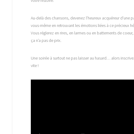
votre histoire.
Au-delà des chansons, devenez l’heureux acquéreur d’une p
vous-même en retrouvant les émotions liées à ce précieux hé
Vous réglerez en rires, en larmes ou en battements de coeur, 
ça n’a pas de prix.
Une soirée à surtout ne pas laisser au hasard… alors inscriv
vite !