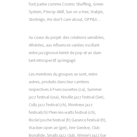
font partie comme Cosmic Shuffling, Green
System, Princip Aktif, Sun on a tree, Wabjie,
Stortregn, We don’t care about, OPP&A…
Au coeur du projet: des créations sensibles,
éthérées, aux influences variées oscillant
entre jazzgroove teinté de pop et un slam
tant introspectif qu’engagé.
Les membres du groupes se sont, entre
autres, produits dans leur carrières
respectives à Francouvertes (ca), Summer
jazz festival (usa), Nisville jazz festival (Ser),
Cully jazz festival (ch), Montreux jazz
festival(ch) Plein-les-watts festival (ch),
Rockn’poche festival (fr) Garance festival (fr),
Wacken open air (ger), Amr Genève, Club
Bonafide, Smalls jazz club, Winnie’s jazz bar