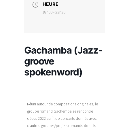
HEURE
18h00 - 23h30
Gachamba (Jazz-
groove
spokenword)
Réuni autour de compositions originales, le
groupe romand Gachemba se rencontre
début 2022 au fil de concerts donnés avec
d’autres groupes/projets romands dont ils